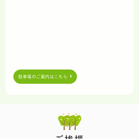
自費診療料金改定のお知らせ
このたび当院では、材料費・技工費等の高騰に伴
い、
誠に心苦しい限りではございますが、
令和8年2
月1日より自費診療の一部料金を改定させていただく
こととなりました。
なお、現在すでに自費診療を開始されている方、な
らびに治療計画が確定している方につきましては、
従来の料金を据え置きとさせていただきます。
患者さまにはご負担をおかけすることとなり大変恐
駐車場のご案内はこちら
縮ではございますが、
今後も安全で質の高い歯科医
療をご提供できるよう、スタッフ一同努めてまいり
ます。
改定後の料金やご不明な点につきましては、スタッ
フまでお気軽にお尋ねください。
何卒ご理解とご協力のほど、よろしくお願い申し上
げます。