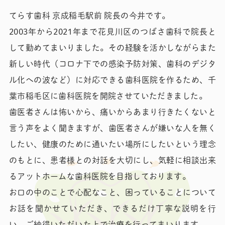
うになりました。
てらす歯科 京成稲毛駅前 院長の今井です。
中がどんな感じなのか知りたい方は是非ご覧下さ
2003年から2021年まで花見川区のつばさ歯科で院長と
い。
して勤めてまいりました。その経験を活かしながらまた
新しい時代（コロナ下での感染予防対策、歯科のデジタ
2022.05.14
お知らせ
ル化への波など）に対応できる歯科医院を作るため、千
笑気吸入鎮静法
葉市稲毛区に歯科医院を開院させていただきました。
歯医者さんは怖いから、痛いからあまり行きたくないと
当院では笑気吸入鎮静法を行う事が可能です。治療
言う声をよく聞きますが、歯医者さんが嫌いな人を無く
に対して不安感の強い患者さんは是非相談して下さ
したい、健康のために通いたい場所にしたいという理念
い。詳しくはブログをご覧下さい。
のもとに、患者様との対話を大切にし、気軽に相談出来
るアットホームな歯科医院を目指しております。
お口の中のことで心配なこと、困っていることについて
お話を聞かせていただき、できるだけ丁寧な説明を行
い、ご納得いただいた上で治療を行ってまいります。