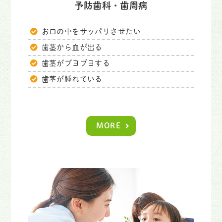
予防歯科・歯周病
お口の中をサッパリさせたい
歯茎から血が出る
歯茎がブヨブヨする
歯茎が腫れている
MORE