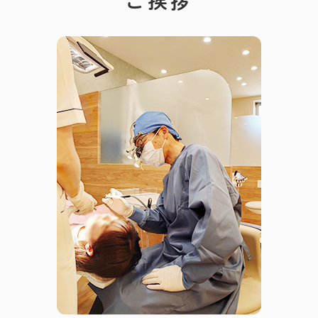
ご挨拶
てらす歯科京成稲毛駅前
院長 今井康之
2025.08.02
提携駐車場閉鎖のお知らせ
以前より使用していた当院の裏にある提携駐車場が
閉鎖のため使用出来なくなりました。
駐車場は契約駐車場(新葉駐車場の12番、17番、33
番、34番)をお使い下さい。
2022.06.07
お知らせ
Google ストリートビュー
院内の様子がGoogle ストリートビューで見られるよ