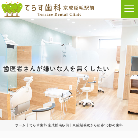
t
o
g
g
l
e
n
a
v
i
g
a
t
i
歯医者さんが嫌いな人を無くしたい
o
n
ホーム｜てらす歯科 京成稲毛駅前｜京成稲毛駅から徒歩10秒の歯科