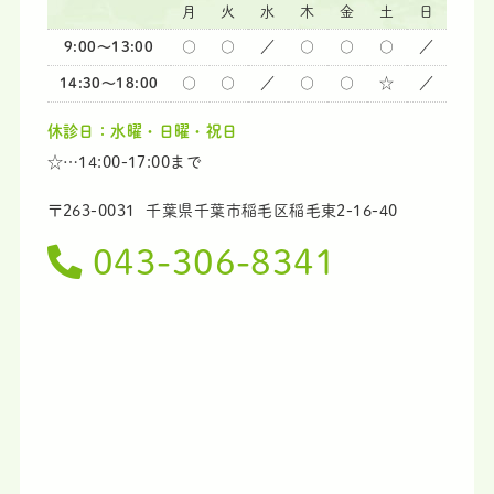
月
火
水
木
金
土
日
4月30日(木)は診療しますが院長不在となります。
9:00～13:00
○
○
／
○
○
○
／
5月1日(金)から6日(水)までは休診とさせていただき
14:30～18:00
○
○
／
○
○
☆
／
ます。
ご迷惑をおかけいたしますがよろしくお願いしま
休診日：水曜・日曜・祝日
す。
☆…14:00-17:00まで
〒263-0031
千葉県千葉市稲毛区稲毛東2-16-40
2026.03.12
043-306-8341
お知らせ
3月17日、19日は院長不在のため他の先生での対応
となります。
また、21日、23日は休診となります。
2025.12.27
お知らせ